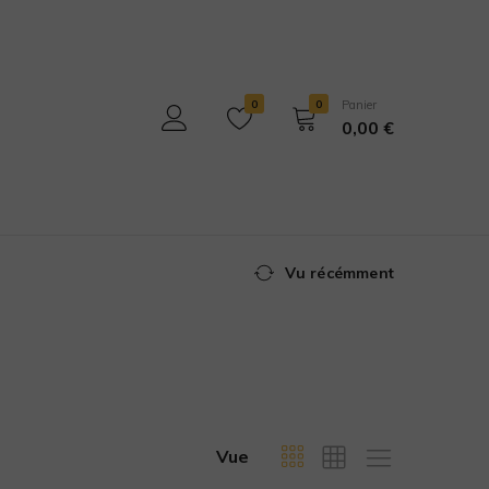
0
0
Panier
0,00
€
Vu récémment
Vue