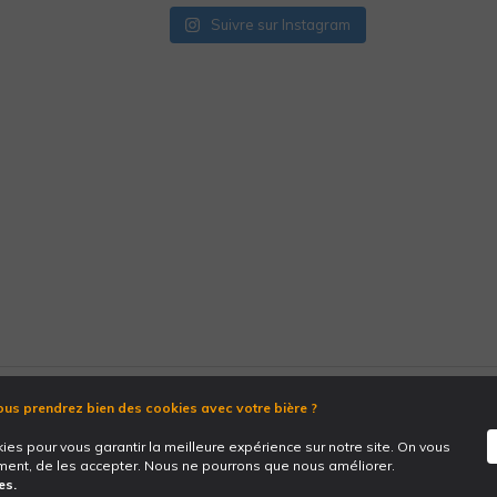
Suivre sur Instagram
us prendrez bien des cookies avec votre bière ?
©2025
The Place To Beer
Tous Droits Réservés
kies pour vous garantir la meilleure expérience sur notre site. On vous
L'abus d'alcool est dangereux pour la santé.
ement, de les accepter. Nous ne pourrons que nous améliorer.
es.