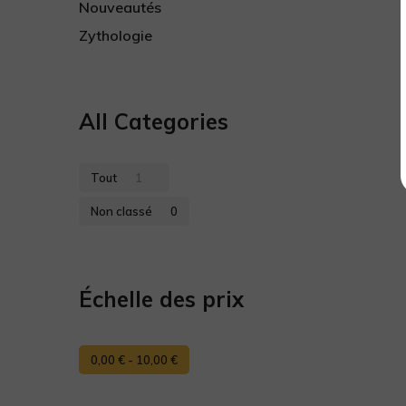
Nouveautés
Zythologie
All Categories
Tout
1
Non classé
0
Échelle des prix
0,00
€
-
10,00
€