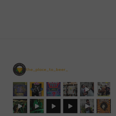
the_place_to_beer_