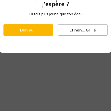
j'espère ?
Tu fais plus jeune que ton âge !
Bah oui !
Et non... Grillé