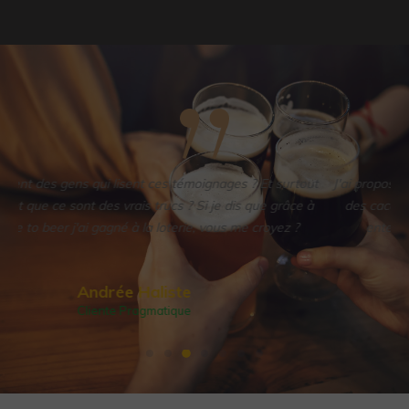
ut
J'ai proposé un resto à ma copine, mais elle a préféré : Manger
à
des cacahuètes pour chier un Snickers. Cette phrase a été
entendu lors d'une partie de Limite Limite à la cave
Ali Mitlimit
Client Joueur