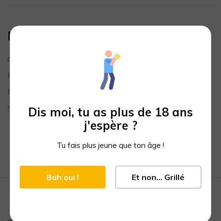
Méta
Connexion
Flux des publications
Flux des commentaires
Site de WordPress-FR
Dis moi, tu as plus de 18 ans
j'espère ?
Tu fais plus jeune que ton âge !
Bah oui !
Et non... Grillé