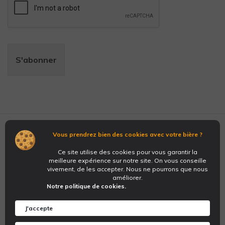
S'abonner
Vous prendrez bien des cookies avec votre bière ?
Nous suivre sur les réseaux :
Ce site utilise des cookies pour vous garantir la
meilleure expérience sur notre site. On vous conseille
©2025
The Place To Beer
Tous Droits Réservés
vivement, de les accepter. Nous ne pourrons que nous
L'abus d'alcool est dangereux pour la santé.
améliorer.
Notre politique de cookies.
J'accepte