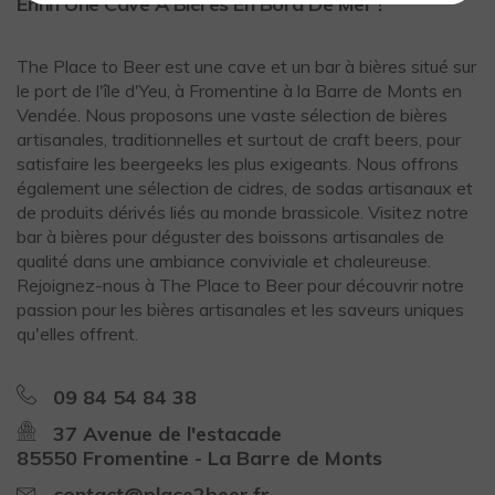
Enfin Une Cave À Bières En Bord De Mer !
The Place to Beer est une cave et un bar à bières situé sur
le port de l'île d'Yeu, à Fromentine à la Barre de Monts en
Vendée. Nous proposons une vaste sélection de bières
artisanales, traditionnelles et surtout de craft beers, pour
satisfaire les beergeeks les plus exigeants. Nous offrons
également une sélection de cidres, de sodas artisanaux et
de produits dérivés liés au monde brassicole. Visitez notre
bar à bières pour déguster des boissons artisanales de
qualité dans une ambiance conviviale et chaleureuse.
Rejoignez-nous à The Place to Beer pour découvrir notre
passion pour les bières artisanales et les saveurs uniques
qu'elles offrent.
09 84 54 84 38
37 Avenue de l'estacade
85550 Fromentine - La Barre de Monts
contact@place2beer.fr