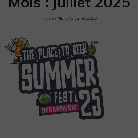
Mois :
juillet 2025
en
Vendée.
Home
Monthly: juillet 2025