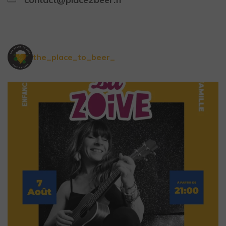
the_place_to_beer_